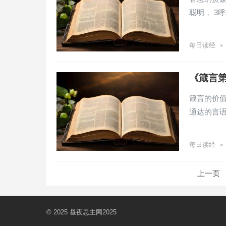
聪明， 3
•
每日读经
《箴言第
箴言的价值
通达的言语
•
每日读经
文
上一页
章
分
页
© 2025
昼夜思主网2025