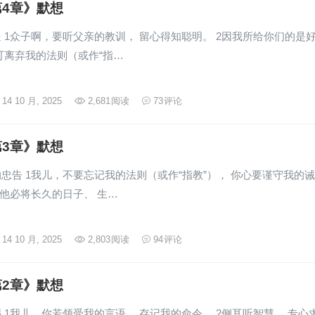
4章》默想
 1众子啊，要听父亲的教训， 留心得知聪明。 2因我所给你们的是
可离弃我的法则（或作“指…
14 10 月, 2025
2,681
阅读
73
评论
3章》默想
忠告 1我儿，不要忘记我的法则（或作“指教”）， 你心要谨守我的诫
为他必将长久的日子、 生…
14 10 月, 2025
2,803
阅读
94
评论
2章》默想
 1我儿，你若领受我的言语， 存记我的命令， 2侧耳听智慧， 专心