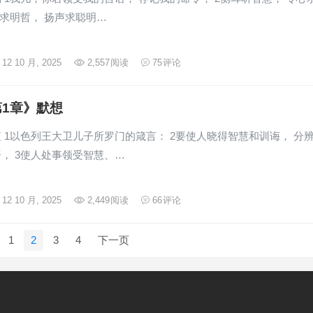
呼求明哲， 扬声求聪明…
12 10 月, 2025
2,557
阅读
75
评论
1章》默想
 1以色列王大卫儿子所罗门的箴言： 2要使人晓得智慧和训诲， 分
， 3使人处事领受智慧、…
12 10 月, 2025
2,449
阅读
66
评论
1
2
3
4
下一页