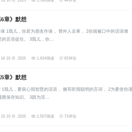
19 10 月, 2025
1,300
阅读
44
评论
6章》默想
保 1我儿，你若为朋友作保， 替外人击掌， 2你就被口中的话语缠
里的言语捉住。 3我儿，你…
16 10 月, 2025
1,924
阅读
83
评论
5章》默想
 1我儿，要留心我智慧的话语， 侧耳听我聪明的言词， 2为要使你
嘴唇保存知识。 3因为淫…
15 10 月, 2025
2,507
阅读
73
评论