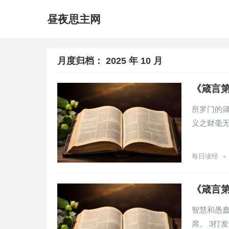
昼夜思主网
月度归档：
2025 年 10 月
《箴言第
所罗门的箴
义之财毫
•
每日读经
《箴言第
智慧和愚蠢
席。 3打