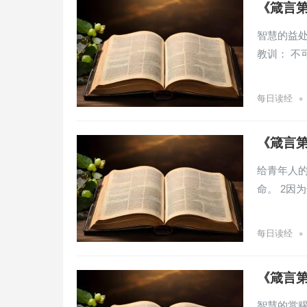
《箴言第
智慧的益处
教训： 不
•
每日读经
《箴言第
给青年人的
命。 2因
•
每日读经
《箴言第
智慧的赏赐