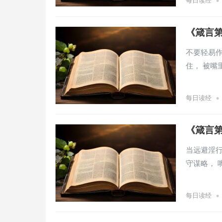
•
每日读经
《箴言第
不要轻易作
住， 被嘴
•
每日读经
《箴言第
当远避淫行
守谋略， 
•
每日读经