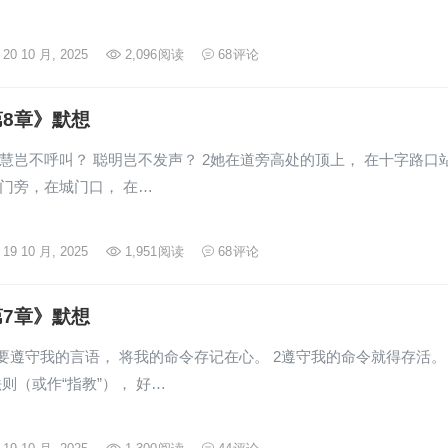
20 10 月, 2025
2,096
阅读
68
评论
8章》默想
智慧岂不呼叫？ 聪明岂不发声？ 2她在道旁高处的顶上， 在十字路口
城门旁，在城门口， 在…
19 10 月, 2025
1,951
阅读
68
评论
7章》默想
要遵守我的言语， 将我的命令存记在心。 2遵守我的命令就得存活。
则（或作“指教”）， 好…