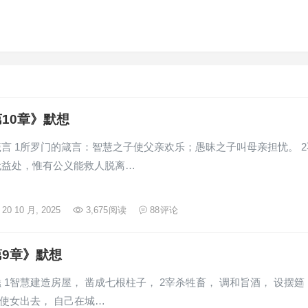
10章》默想
言 1所罗门的箴言：智慧之子使父亲欢乐；愚昧之子叫母亲担忧。 2
无益处，惟有公义能救人脱离…
20 10 月, 2025
3,675
阅读
88
评论
9章》默想
 1智慧建造房屋， 凿成七根柱子， 2宰杀牲畜， 调和旨酒， 设摆筵
发使女出去， 自己在城…