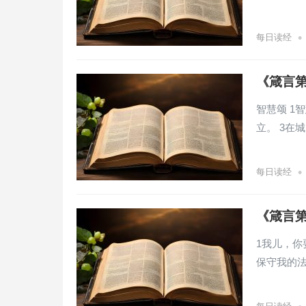
•
每日读经
《箴言第
智慧颂 1
立。 3在
•
每日读经
《箴言第
1我儿，你
保守我的法