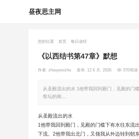
昼夜思主网
您的位置
首页
每日读经
《以西结书第47章》默想
作者:
zhouyesizhu
发布: 12 6 月, 2026
370
阅读
从圣殿流出的水 1他带我回到殿门，见殿的门
祭坛的南…
从圣殿流出的水
1他带我回到殿门，见殿的门槛下有水往东流
下流。2他带我出北门，又领我从外边转到朝