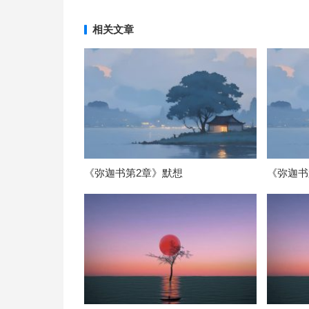
相关文章
《弥迦书第2章》默想
《弥迦书