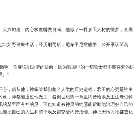
、大兴城建，内心极度骄傲自满。他做了一棵参天大树的怪梦，全国
。
七年如野兽般生活；经历刑罚后，尼布甲尼撒醒悟，公开承认至高
沙撒啊，你要说明这梦的讲解；因为我国中的一切哲士都不能将梦的
。”
开心，信从他，神掌管我们整个人类的历史进程，君王的心更是神主
的灵，神都能通过他做工。看创世纪四一章里约瑟给埃及王法老也解
现约瑟里面有神的灵，王也知道有神灵的约瑟能帮助他治理好自己的
他能把自己的人生和整个埃及都交给约瑟治理。神把天地万物都造化