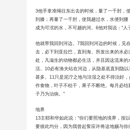
3他手拿准绳往东出去的时候，量了一千肘，
到膝；再量了一千肘，使我趟过水，水便到腰
成为可洑的水，不可趟的河。6他对我说：“人
他就带我回到河边。7我回到河边的时候，见在
去，必下到亚拉巴，直到海。所发出来的水必流
处，凡滋生的动物都必生活，并且因这流来的
活。10必有渔夫站在河边，从隐基底直到隐以
甚多。11只是泥泞之地与洼湿之处不得治好，
作食物，叶子不枯干，果子不断绝。每月必结
子乃为治病。”
地界
13主耶和华如此说：“你们要照地的境界，按
要彼此均分，因为我曾起誓应许将这地赐与你