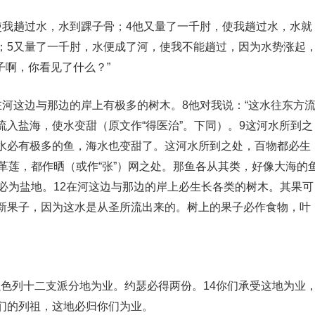
使我趟过水，水到踝子骨；4他又量了一千肘，使我趟过水，水就
；5又量了一千肘，水便成了河，使我不能趟过，因为水势涨起
子啊，你看见了什么？”
河这边与那边的岸上有极多的树木。8他对我说：“这水往东方
入盐海，使水变甜（原文作“得医治”。下同）。9这河水所到之
水必有极多的鱼，海水也变甜了。这河水所到之处，百物都必生
革莲，都作晒（或作“张”）网之处。那鱼各从其类，好像大海的
必为盐地。12在河这边与那边的岸上必生长各类的树木。其果可
新果子，因为这水是从圣所流出来的。树上的果子必作食物，叶
以色列十二支派分地为业。约瑟必得两份。14你们承受这地为业
们的列祖，这地必归你们为业。