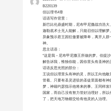
B220139
但以理书4章
话语写作背景：
新巴比伦鼎盛时期，尼布甲尼撒战功浩大
迦勒底术士无人能解，只能召但以理解梦
异象预示君王因狂傲要被降卑，离开人群
神。
思主话语：
“这是我－尼布甲尼撒王所做的梦。伯提
解告诉我，惟独你能，因你里头有圣神的灵
话语反思光照的部分：
王说但以理里头有神的灵，所以王向他敞
管着。只要有圣灵进驻的圣徒里面都有神
梦，神籍约瑟指示他将来的事。王同样发
国家，而自己没有努力管好治理好，所以
了，把天地万物都交给有他灵的人治理。