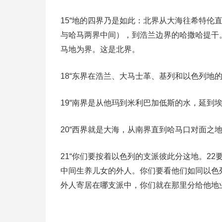
15“地的四界乃是如此：北界从大海往希特伦
与哈马两界中间），到浩兰边界的哈撒哈提干
马地为界。这是北界。
18“东界在浩兰、大马士革、基列和以色列地
19“南界是从他玛到米利巴加低斯的水，延到
20“西界就是大海，从南界直到哈马口对面之
21“你们要按着以色列的支派彼此分这地。2
中间生养儿女的外人。你们要看他们如同以色
外人寄居在哪支派中，你们就在那里分给他地