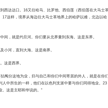
直到西达达口。16又往哈马、比罗他、西伯莲（西伯莲在大马士
。17这样，境界从海边往大马士革地界上的哈萨以难，北边以哈
的中间，就是约旦河。你们要从北界量到东海。这是东界。
埃及小河，直到大海。这是南界。
地。这是西界。
2要拈阄分这地为业，归与自己和你们中间寄居的外人，就是在你
列人中所生的一样，他们在以色列支派中要与你们同得地业。23
业。这是主耶和华说的。”