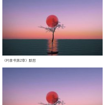
《约拿书第2章》默想