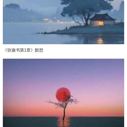
《弥迦书第1章》默想