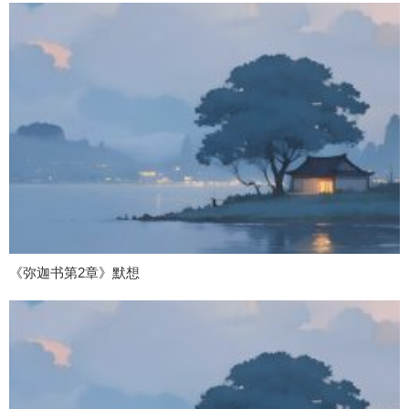
《弥迦书第2章》默想