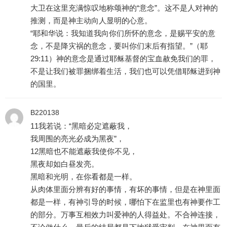
大卫在这里充满惊叹地称颂神的“意念”。这不是人对神的
推测，而是神主动向人显明的心意。
“耶和华说：我知道我向你们所怀的意念，是赐平安的意
念，不是降灾祸的意念，要叫你们末后有指望。”（耶
29:11）神的意念是通过耶稣基督的宝血赦免我们的罪，
不是让我们被罪捆绑着生活，我们也可以凭借耶稣进到神
的国里。
B220138
11我若说：“黑暗必定遮蔽我，
我周围的亮光必成为黑夜”，
12黑暗也不能遮蔽我使你不见，
黑夜却如白昼发亮。
黑暗和光明，在你看都是一样。
从肉体里面分辨有好的事情，有坏的事情，但是在神里面
都是一样，有神引导的时候，哪怕下在监里也有神要作工
的部分。万事互相效力叫爱神的人得益处。不合神连接，