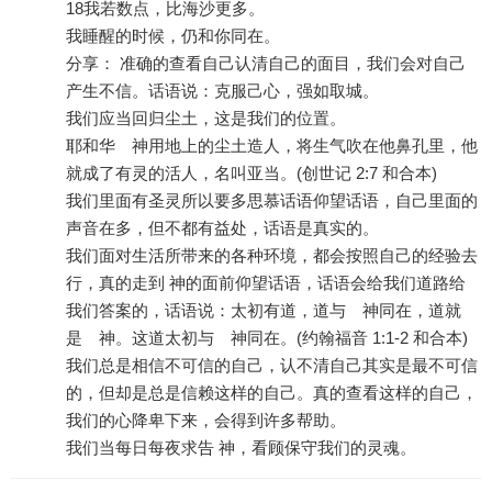
18我若数点，比海沙更多。
我睡醒的时候，仍和你同在。
分享： 准确的查看自己认清自己的面目，我们会对自己
产生不信。话语说：克服己心，强如取城。
我们应当回归尘土，这是我们的位置。
耶和华 神用地上的尘土造人，将生气吹在他鼻孔里，他
就成了有灵的活人，名叫亚当。(创世记 2:7 和合本)
我们里面有圣灵所以要多思慕话语仰望话语，自己里面的
声音在多，但不都有益处，话语是真实的。
我们面对生活所带来的各种环境，都会按照自己的经验去
行，真的走到 神的面前仰望话语，话语会给我们道路给
我们答案的，话语说：太初有道，道与 神同在，道就
是 神。这道太初与 神同在。(约翰福音 1:1-2 和合本)
我们总是相信不可信的自己，认不清自己其实是最不可信
的，但却是总是信赖这样的自己。真的查看这样的自己，
我们的心降卑下来，会得到许多帮助。
我们当每日每夜求告 神，看顾保守我们的灵魂。