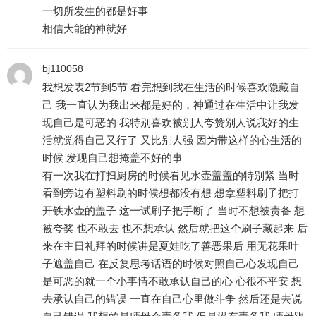
一切所发生的都是好事
相信大能的神就好
bj110058
我想发表2节到5节 看完想到我在生活的时候喜欢隐藏自
己 我一直认为我出来都是好的，神通过在生活中让我发
现自己是可恶的 我特别喜欢被别人夸赞别人说我好的生
活就觉得自己又行了 又比别人强 因为带这样的心生活的
时候 发现自己想掩盖不好的事
有一次我在打扫厨房的时候看见水壶盖盖的特别紧 当时
看到旁边有塑料刷的时候想都没有想 想拿塑料刷子把打
开铁水壶的盖子 这一试刷子把手断了 当时不想被责备 想
被夸奖 也不敢去 也不想承认 然后就把这个刷子藏起来 后
来在主日礼拜的时候讲是夏娃吃了善恶果后 用无花果叶
子遮盖自己 在反复思考话语的时候对照自己心发现自己
是可恶的就一个小事情不敢承认自己的心 心很不平安 想
去承认自己的错误 一直在自己心里做斗争 然后还是去说