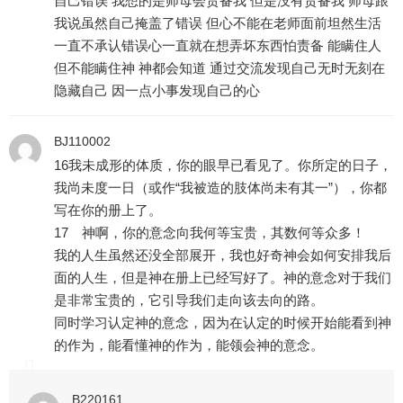
自己错误 我想的是师母会责备我 但是没有责备我 师母跟
我说虽然自己掩盖了错误 但心不能在老师面前坦然生活
一直不承认错误心一直就在想弄坏东西怕责备 能瞒住人
但不能瞒住神 神都会知道 通过交流发现自己无时无刻在
隐藏自己 因一点小事发现自己的心
BJ110002
16我未成形的体质，你的眼早已看见了。你所定的日子，
我尚未度一日（或作“我被造的肢体尚未有其一”），你都
写在你的册上了。
17 神啊，你的意念向我何等宝贵，其数何等众多！
我的人生虽然还没全部展开，我也好奇神会如何安排我后
面的人生，但是神在册上已经写好了。神的意念对于我们
是非常宝贵的，它引导我们走向该去向的路。
同时学习认定神的意念，因为在认定的时候开始能看到神
的作为，能看懂神的作为，能领会神的意念。
B220161