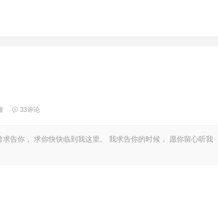
读
33
评论
曾求告你， 求你快快临到我这里。 我求告你的时候， 愿你留心听我