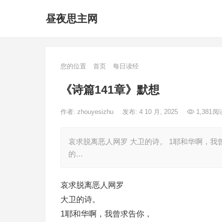
昼夜思主网
您的位置
首页
每日读经
《诗篇141章》默想
作者:
zhouyesizhu
发布: 4 10 月, 2025
1,381
阅
哀求脱离恶人网罗 大卫的诗。 1耶和华啊，我
的…
哀求脱离恶人网罗
大卫的诗。
1耶和华啊，我曾求告你，