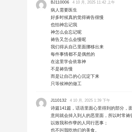
BJ110006
4 10 月, 2025 11:42 上午
病人需要医生
好多时候真的觉得祷告很慢
也怕神忘记我
神怎么会忘记呢
祷告又怎么会慢呢
我们得从自己里面挪移出来
每件事情都不是偶然的
在这里学会依靠神
不是祷告慢
而是让自己的心沉淀下来
只等候神的做工
J110132
4 10 月, 2025 1:39 下午
诗篇141篇，话语里面心里得到的部分
意间就会掉入到人的恶里面，所以时常祷
以致我和作孽的人同行恶事；
也不叫我吃他们的美食。