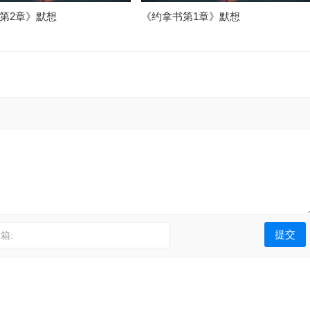
第2章》默想
《约拿书第1章》默想
箱: