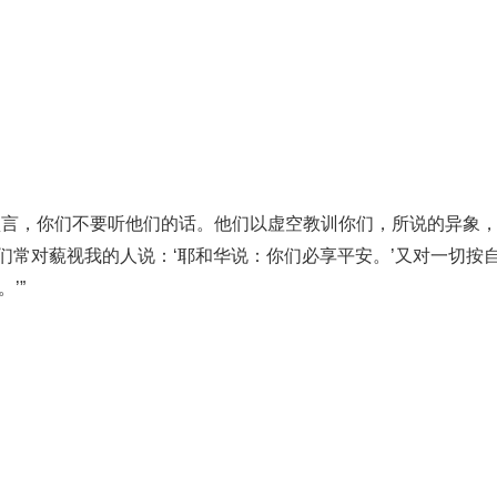
。
预言，你们不要听他们的话。他们以虚空教训你们，所说的异象
们常对藐视我的人说：‘耶和华说：你们必享平安。’又对一切按
’”