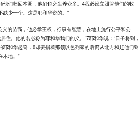
领他们归回本圈，他们也必生养众多。4我必设立照管他们的牧
不缺少一个。这是耶和华说的。”
个公义的苗裔，他必掌王权，行事有智慧，在地上施行公平和公
居住。他的名必称为耶和华我们的义。”7耶和华说：“日子将到
的耶和华起誓，8却要指着那领以色列家的后裔从北方和赶他们
在本地。”