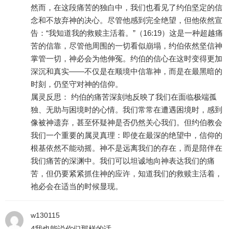
然而，在这段痛苦的独白中，我们也看见了约伯坚定的信
念和不放弃神的决心。尽管他感到完全绝望，但他依然宣
告：“我知道我的救赎主活着。”（16:19）这是一种超越痛
苦的信靠，尽管他周围的一切看似崩塌，约伯依然坚信神
掌管一切，神必会为他伸冤。约伯的信心在这时变得更加
深沉和真实——不仅是在顺境中信靠神，而是在最黑暗的
时刻，仍坚守对神的信仰。
属灵反思： 约伯的痛苦深刻地反映了我们在面临极端孤
独、无助与困境时的心情。我们常常在遭遇困境时，感到
像被神遗弃，甚至怀疑神是否仍然关心我们。但约伯教会
我们一个重要的属灵真理：即使在最深的绝望中，信仰的
根基依然不能动摇。神不是远离我们的存在，而是陪伴在
我们痛苦的深渊中。我们可以坦诚地向神表达我们的痛
苦，但仍要紧紧抓住神的应许，知道我们的救赎主活着，
祂必会在适当的时候显现。
w130115
4我也能说你们那样的话。