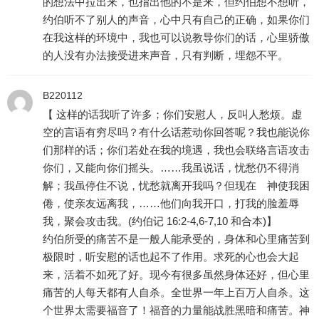
的想法中拉出来，也指出他的不是来，但约伯想不想听，
约伯听不了别人的声音，心中只有自己的正确，如果你们
在我这样的环境中，我也可以说教导你们的话，心里骄傲
的人没有办法接受进来声音，只有判断，埋怨不平。
B220112
【 这样的话我听了许多；你们安慰人，反叫人愁烦。虚
空的言语有穷尽吗？有什么话惹动你回答呢？我也能说你
们那样的话；你们若处在我的境遇，我也会联络言语攻击
你们，又能向你们摇头。……我虽说话，忧愁仍不得消
解；我虽停住不说，忧愁就离开我吗？但现在 神使我困
倦，使亲友远离我，……他们向我开口，打我的脸羞辱
我，聚会攻击我。(约伯记 16:2-4,6-7,10 和合本)】
约伯所受的痛苦不是一般人能承受的，身体和心里痛苦到
极限时，听安慰的话也起不了作用。求死的心也会大起
来，活着不如死了好。现今有很多虽然身体还好，但心里
痛苦的人每天都有人自杀。全世界一年上百万人自杀。这
个世界太需要福音了！福音的力量能战胜黑暗和痛苦。神