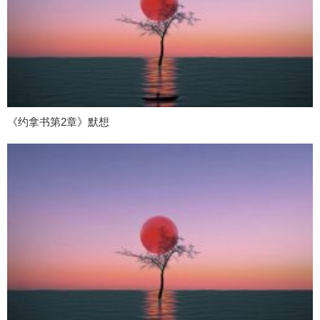
《约拿书第2章》默想