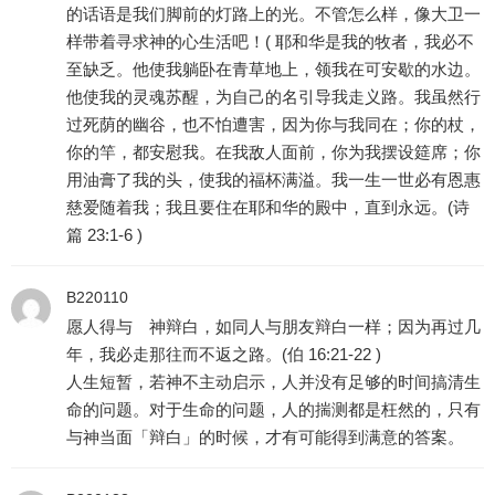
的话语是我们脚前的灯路上的光。不管怎么样，像大卫一
样带着寻求神的心生活吧！( 耶和华是我的牧者，我必不
至缺乏。他使我躺卧在青草地上，领我在可安歇的水边。
他使我的灵魂苏醒，为自己的名引导我走义路。我虽然行
过死荫的幽谷，也不怕遭害，因为你与我同在；你的杖，
你的竿，都安慰我。在我敌人面前，你为我摆设筵席；你
用油膏了我的头，使我的福杯满溢。我一生一世必有恩惠
慈爱随着我；我且要住在耶和华的殿中，直到永远。(诗
篇 23:1-6 )
B220110
愿人得与 神辩白，如同人与朋友辩白一样；因为再过几
年，我必走那往而不返之路。(伯 16:21-22 )
人生短暂，若神不主动启示，人并没有足够的时间搞清生
命的问题。对于生命的问题，人的揣测都是枉然的，只有
与神当面「辩白」的时候，才有可能得到满意的答案。