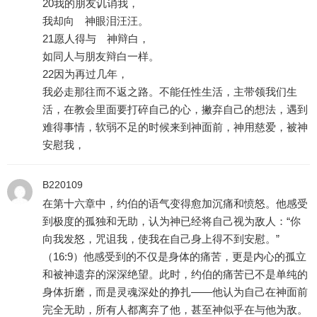
20我的朋友讥诮我，
我却向 神眼泪汪汪。
21愿人得与 神辩白，
如同人与朋友辩白一样。
22因为再过几年，
我必走那往而不返之路。不能任性生活，主带领我们生
活，在教会里面要打碎自己的心，撇弃自己的想法，遇到
难得事情，软弱不足的时候来到神面前，神用慈爱，被神
安慰我，
B220109
在第十六章中，约伯的语气变得愈加沉痛和愤怒。他感受
到极度的孤独和无助，认为神已经将自己视为敌人：“你
向我发怒，咒诅我，使我在自己身上得不到安慰。”
（16:9）他感受到的不仅是身体的痛苦，更是内心的孤立
和被神遗弃的深深绝望。此时，约伯的痛苦已不是单纯的
身体折磨，而是灵魂深处的挣扎——他认为自己在神面前
完全无助，所有人都离弃了他，甚至神似乎在与他为敌。