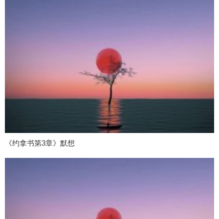
《约拿书第3章》默想