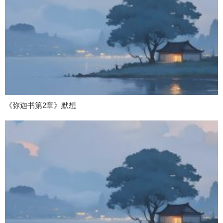
《弥迦书第2章》默想