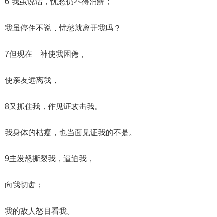
6“我虽说话，忧愁仍不得消解；
我虽停住不说，忧愁就离开我吗？
7但现在 神使我困倦，
使亲友远离我，
8又抓住我，作见证攻击我。
我身体的枯瘦，也当面见证我的不是。
9主发怒撕裂我，逼迫我，
向我切齿；
我的敌人怒目看我。