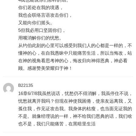
你们若处在我的境遇，
我也会联络言语攻击你们，
又能向你们摇头。
5但我必用口坚固你们，
用嘴消解你们的忧愁。
从约伯此刻的心里可以感受到我们人的心都是一样的，不
懂神的心，在自我愚昧中只能痛苦生活，所以当悔改，站
在神的视角看思考神的心，悔改归向神得恩典，神必看
顾。感谢赞美荣耀归于神！
B22135
16章6/7/8我虽然说话，忧愁仍不得消解，我虽停住不说，
忧愁就离开我吗？但现在神使我困倦，使亲友远离我，又
孤住我，作见证攻击我。我身体的枯瘦，也当面见证我的
不是。就像经理说的一样，神不给我们恩典的话，我们啥
也不是，我们只能痛苦，在黑暗里生活