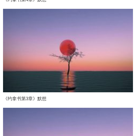
《约拿书第3章》默想