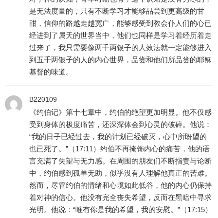
是无法度量的，只有不断学习才能够品尝到更高级的甘
甜，信仰的路越走越宽广，能够感受到教会仆人们的心已
经进到了属天的世界当中，他们也同样是学习着经历着走
过来了，我只需要像两千两银子的人效法就一定能够进入
到五千两银子的人的内心世界，品尝和他们所品尝的耶稣
基督的味道。
B220109
《约伯记》第十七章中，约伯的绝望更加明显。他不仅感
受到身体的极度痛苦，还深深体会到心灵的破碎。他说：
“我的日子已经过去，我的计划已经破灭，心中所盼望的
也已死了。”（17:11）约伯不再掩饰内心的痛苦，他的语
言充满了失望与无力感。在周围的朋友们不断指责与论断
中，约伯感到孤单无助，似乎没有人理解他真正的苦难。
然而，尽管约伯的情绪和心境如此低谷，他的内心仍保持
着对神的信心。他没有完全丧失希望，反而在黑暗中寻求
光明。他说：“唯有你是我的希望，我的安慰。”（17:15）