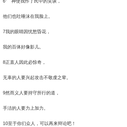
6“ 神使我作了民中的笑谈，
他们也吐唾沫在我脸上。
7我的眼睛因忧愁昏花，
我的百体好像影儿。
8正直人因此必惊奇，
无辜的人要兴起攻击不敬虔之辈。
9然而义人要持守所行的道，
手洁的人要力上加力。
10至于你们众人，可以再来辩论吧！