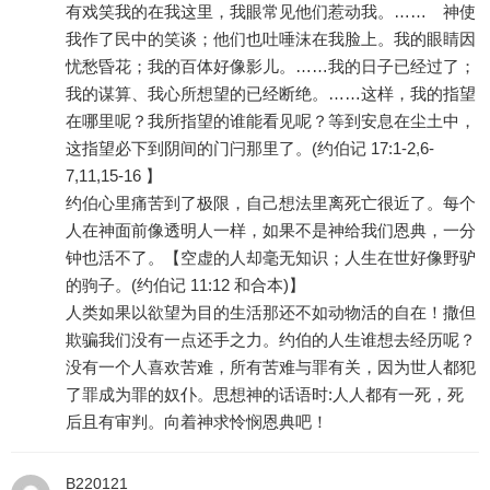
有戏笑我的在我这里，我眼常见他们惹动我。…… 神使
我作了民中的笑谈；他们也吐唾沫在我脸上。我的眼睛因
忧愁昏花；我的百体好像影儿。……我的日子已经过了；
我的谋算、我心所想望的已经断绝。……这样，我的指望
在哪里呢？我所指望的谁能看见呢？等到安息在尘土中，
这指望必下到阴间的门闩那里了。(约伯记 17:1-2,6-
7,11,15-16 】
约伯心里痛苦到了极限，自己想法里离死亡很近了。每个
人在神面前像透明人一样，如果不是神给我们恩典，一分
钟也活不了。【空虚的人却毫无知识；人生在世好像野驴
的驹子。(约伯记 11:12 和合本)】
人类如果以欲望为目的生活那还不如动物活的自在！撒但
欺骗我们没有一点还手之力。约伯的人生谁想去经历呢？
没有一个人喜欢苦难，所有苦难与罪有关，因为世人都犯
了罪成为罪的奴仆。思想神的话语时:人人都有一死，死
后且有审判。向着神求怜悯恩典吧！
B220121