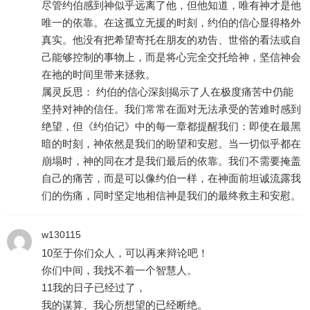
尽管约伯感到神似乎远离了他，但他知道，唯有神才是他
唯一的依靠。在这孤立无援的时刻，约伯的信心显得格外
真实。他没有把希望寄托在朋友的劝告、世俗的看法或自
己能够控制的事物上，而是将心完全交托给神，坚信神会
在祂的时间里带来拯救。
属灵反思： 约伯的信心深刻揭示了人在极度痛苦中仍能
坚持对神的信任。我们常常在面对无法承受的苦难时感到
绝望，但《约伯记》中的每一章都提醒我们：即使在最黑
暗的时刻，神依然是我们的盼望和安慰。当一切似乎都在
崩塌时，神的同在才是我们最后的依靠。我们不需要掩盖
自己的痛苦，而是可以像约伯一样，在神面前坦诚流露我
们的伤痛，同时坚定地相信神是我们的最终救主和安慰。
w130115
10至于你们众人，可以再来辩论吧！
你们中间，我找不着一个智慧人。
11我的日子已经过了，
我的谋算、我心所想望的已经断绝。