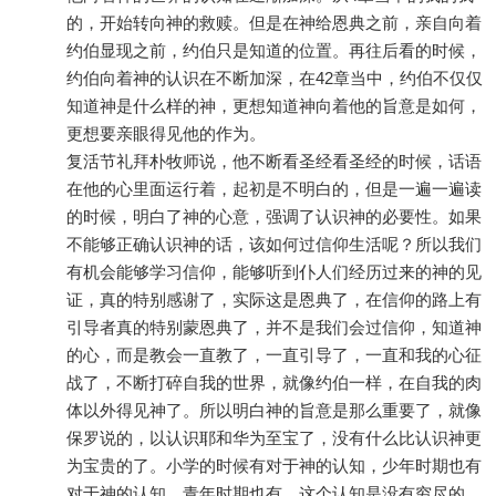
的，开始转向神的救赎。但是在神给恩典之前，亲自向着
约伯显现之前，约伯只是知道的位置。再往后看的时候，
约伯向着神的认识在不断加深，在42章当中，约伯不仅仅
知道神是什么样的神，更想知道神向着他的旨意是如何，
更想要亲眼得见他的作为。
复活节礼拜朴牧师说，他不断看圣经看圣经的时候，话语
在他的心里面运行着，起初是不明白的，但是一遍一遍读
的时候，明白了神的心意，强调了认识神的必要性。如果
不能够正确认识神的话，该如何过信仰生活呢？所以我们
有机会能够学习信仰，能够听到仆人们经历过来的神的见
证，真的特别感谢了，实际这是恩典了，在信仰的路上有
引导者真的特别蒙恩典了，并不是我们会过信仰，知道神
的心，而是教会一直教了，一直引导了，一直和我的心征
战了，不断打碎自我的世界，就像约伯一样，在自我的肉
体以外得见神了。所以明白神的旨意是那么重要了，就像
保罗说的，以认识耶和华为至宝了，没有什么比认识神更
为宝贵的了。小学的时候有对于神的认知，少年时期也有
对于神的认知，青年时期也有，这个认知是没有穷尽的，