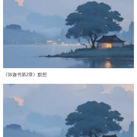
《弥迦书第2章》默想