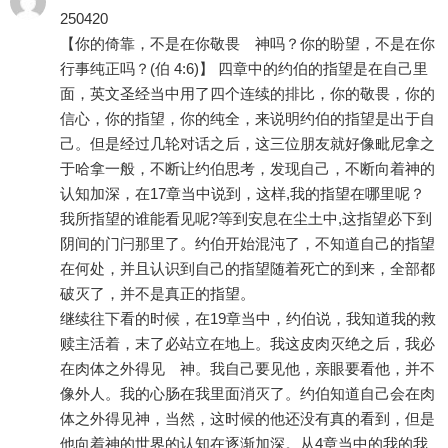
250420
【你的倚靠，不是在你敬畏 神吗？你的盼望，不是在你
行事纯正吗？(伯 4:6)】 四章中的约伯的指望是在自己里
面，英文圣经当中用了四个连续的排比，你的敬畏，你的
信心，你的指望，你的纯全，来说明约伯的指望是出于自
己。但是经过几轮对话之后，这三位朋友就好像毗尼拿之
于哈拿一般，不断让约伯思考，发现自己，不断向着神的
认知加深，在17章当中说到，这样,我的指望在哪里呢？
我所指望的谁能看见呢?等到安息在尘土中,这指望必下到
阴间的门闩那里了。约伯开始混沌了，不知道自己的指望
在何处，并且认识到自己的指望随着死亡的到来，全部都
破灭了，并不是真正的指望。
继续往下看的时候，在19章当中，约伯说，我知道我的救
赎主活着，末了必站立在地上。我这皮肉灭绝之后，我必
在肉体之外得见 神。我自己要见他，亲眼要看他，并不
像外人。我的心肠在我里面消灭了。约伯知道自己会在肉
体之外得见神，当然，这时候的他还没有真的看到，但是
他向着神的世界的认知在逐渐加深。从4章当中的我的我