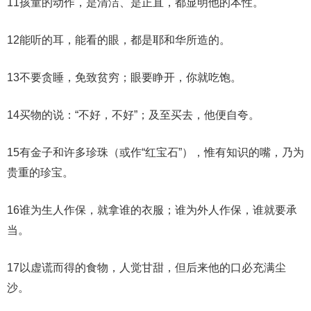
11孩童的动作，是清洁、是正直，都显明他的本性。
12能听的耳，能看的眼，都是耶和华所造的。
13不要贪睡，免致贫穷；眼要睁开，你就吃饱。
14买物的说：“不好，不好”；及至买去，他便自夸。
15有金子和许多珍珠（或作“红宝石”），惟有知识的嘴，乃为
贵重的珍宝。
16谁为生人作保，就拿谁的衣服；谁为外人作保，谁就要承
当。
17以虚谎而得的食物，人觉甘甜，但后来他的口必充满尘
沙。