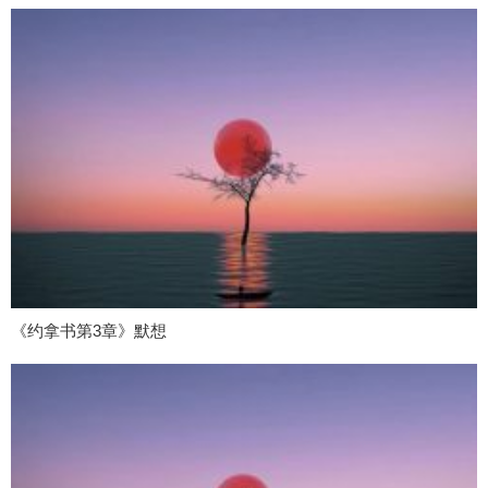
《约拿书第3章》默想