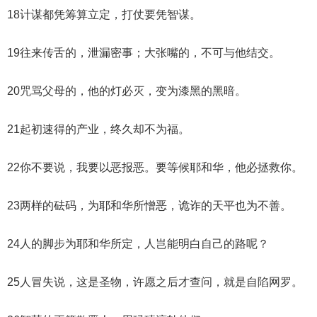
18计谋都凭筹算立定，打仗要凭智谋。
19往来传舌的，泄漏密事；大张嘴的，不可与他结交。
20咒骂父母的，他的灯必灭，变为漆黑的黑暗。
21起初速得的产业，终久却不为福。
22你不要说，我要以恶报恶。要等候耶和华，他必拯救你。
23两样的砝码，为耶和华所憎恶，诡诈的天平也为不善。
24人的脚步为耶和华所定，人岂能明白自己的路呢？
25人冒失说，这是圣物，许愿之后才查问，就是自陷网罗。