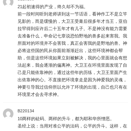
21起初速得的产业，终久却不为福。
前一段时间听到老师讲到这一节话语，看神作工不是立竿
见影的，而是缓慢的，大卫王受膏后很多年才当王，亚伯
拉罕得到应许后二十五年才有儿子。不是神没有能力需要
去准备什么，申命记七章说恐怕野地的兽多起来害我。我
所面对的环境并不会害我，真正会害我的是野地的兽。神
必将这些国的民从你面前渐渐赶出，这些环境神都会帮
助，但是这些环境如果立刻被解决，我的心里面就会有想
法起来，我会逐渐的偏离神。大卫王在环境里面发现了自
己是只能依靠神的，通过这些年的历练，大卫王里面产生
出依靠神的心。不直接把环境拿走是因为神爱我的灵魂，
神要引导我过信仰所以允许了环境的出现，自己也只有在
环境里才会去寻求神。
B220134
10两样的砝码、两样的升斗，都为耶和华所憎恶。
圣经上说：当用对准公平的法码，公平的升斗。这样，在