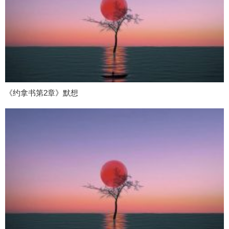
《约拿书第2章》默想