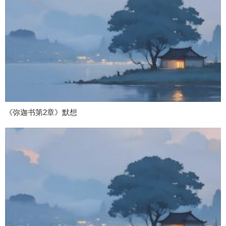
《弥迦书第2章》默想